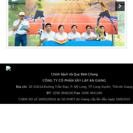
Chính Sách Và Quy Định Chung
CÔNG TY CỔ PHẦN XÂY LẮP AN GIANG
Địa chỉ
: Số 316/1A Đường Trần Đạo, P. Mỹ Long, TP Long Xuyên, Tỉnh An Giang
ĐT
: 0296 3846100
Fax
: 0296 3841280
CNĐK KD số 1600220016 do Sở KHĐT An Giang cấp lần đầu ngày 19/8/2010