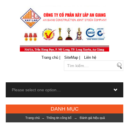
Trang chủ |
SiteMap |
Liên hệ
DANH MỤC
Trang chủ
→
Thông tin công bố
→
Đánh giá hiệu quả