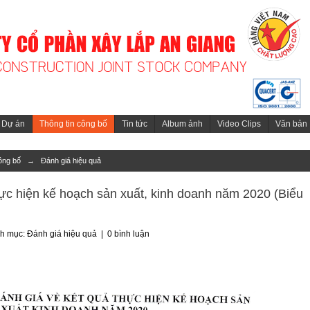
Dự án
Thông tin công bố
Tin tức
Album ảnh
Video Clips
Văn bản
ông bố
→
Đánh giá hiệu quả
hực hiện kế hoạch sản xuất, kinh doanh năm 2020 (Biểu
nh mục:
Đánh giá hiệu quả
|
0 bình luận