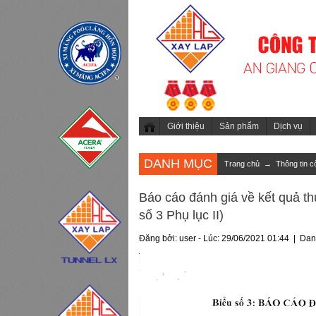
Giới thiệu
Sản phẩm
Dịch vụ
DANH MỤC
Trang chủ
→
Thông tin c
Báo cáo đánh giá về kết quả t
số 3 Phụ lục II)
Đăng bởi: user - Lúc: 29/06/2021 01:44 | Da