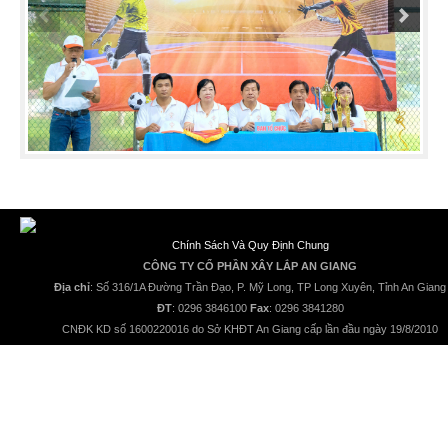
Chính Sách Và Quy Định Chung
CÔNG TY CỔ PHẦN XÂY LẮP AN GIANG
Địa chỉ
: Số 316/1A Đường Trần Đạo, P. Mỹ Long, TP Long Xuyên, Tỉnh An Giang
ĐT
: 0296 3846100
Fax
: 0296 3841280
CNĐK KD số 1600220016 do Sở KHĐT An Giang cấp lần đầu ngày 19/8/2010