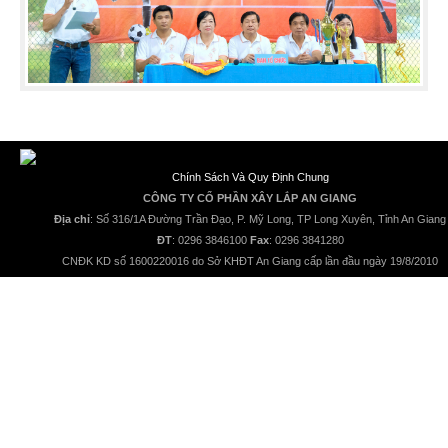
Chính Sách Và Quy Định Chung
CÔNG TY CỔ PHẦN XÂY LẮP AN GIANG
Địa chỉ
: Số 316/1A Đường Trần Đạo, P. Mỹ Long, TP Long Xuyên, Tỉnh An Giang
ĐT
: 0296 3846100
Fax
: 0296 3841280
CNĐK KD số 1600220016 do Sở KHĐT An Giang cấp lần đầu ngày 19/8/2010