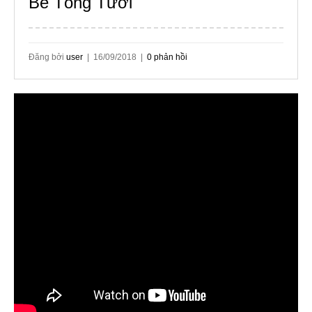
Bê Tông Tươi
Đăng bởi
user
| 16/09/2018 |
0 phản hồi