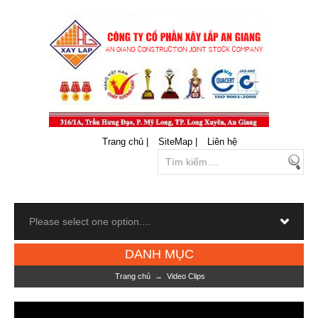
Trang chủ |
SiteMap |
Liên hệ
DANH MỤC
Trang chủ
→
Video Clips