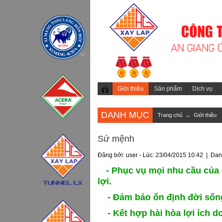
Giới thiệu
Sản phẩm
Dịch vụ
DANH MỤC
Trang chủ
→
Giới thiệu
Sứ mệnh
Đăng bởi: user - Lúc: 23/04/2015 10:42 | Da
- Phục vụ mọi nhu cầu của 
lợi.
- Đảm bảo ổn định đời sống 
- Kết hợp hài hòa lợi ích d