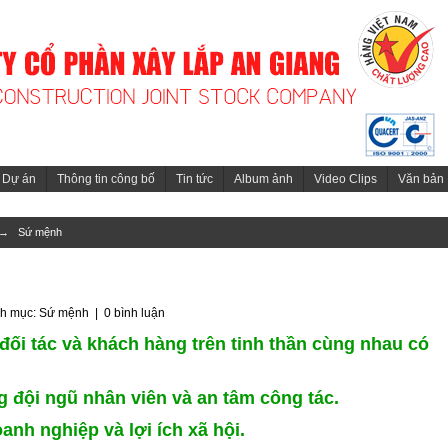
Dự án
Thông tin công bố
Tin tức
Album ảnh
Video Clips
Văn bản
→
Sứ mệnh
nh mục:
Sứ mệnh
|
0 bình luận
đối tác và khách hàng trên tinh thần cùng nhau có
đội ngũ nhân viên và an tâm công tác.
oanh n
ghiệp và lợi ích xã hội.