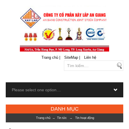
Trang chủ |
SiteMap |
Liên hệ
DANH MỤC
Trang chủ
→
Tin tức
→
Tin hoạt động