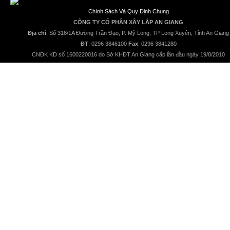
Chính Sách Và Quy Định Chung
CÔNG TY CỔ PHẦN XÂY LẮP AN GIANG
Địa chỉ
: Số 316/1A Đường Trần Đạo, P. Mỹ Long, TP Long Xuyên, Tỉnh An Giang
ĐT
: 0296 3846100
Fax
: 0296 3841280
CNĐK KD số 1600220016 do Sở KHĐT An Giang cấp lần đầu ngày 19/8/2010